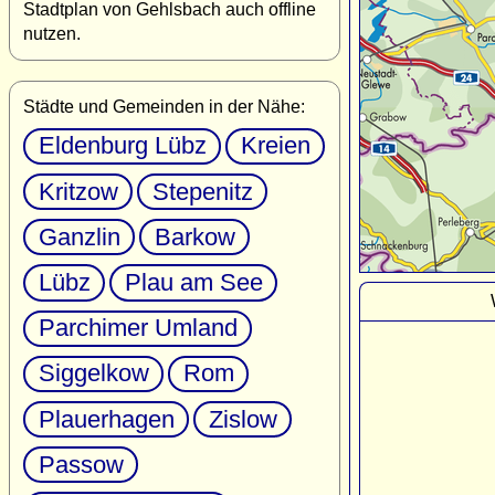
Stadtplan von Gehlsbach auch offline
nutzen.
Städte und Gemeinden in der Nähe:
Eldenburg Lübz
Kreien
Kritzow
Stepenitz
Ganzlin
Barkow
Lübz
Plau am See
Parchimer Umland
Siggelkow
Rom
Plauerhagen
Zislow
Passow