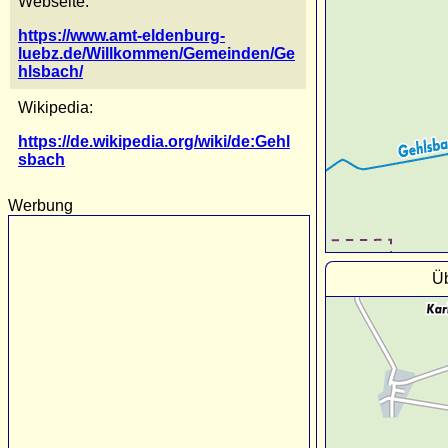
Webseite:
https://www.amt-eldenburg-
luebz.de/Willkommen/Gemeinden/Ge
hlsbach/
Wikipedia:
https://de.wikipedia.org/wiki/de:Gehl
sbach
Werbung
Üb