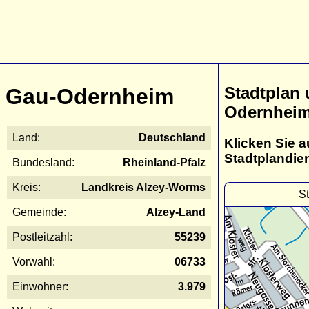
Stadtplan
Gau-Odernheim
Odernhei
Land:
Deutschland
Klicken Sie a
Stadtplandie
Bundesland:
Rheinland-Pfalz
Kreis:
Landkreis Alzey-Worms
S
Gemeinde:
Alzey-Land
Postleitzahl:
55239
Vorwahl:
06733
Einwohner:
3.979