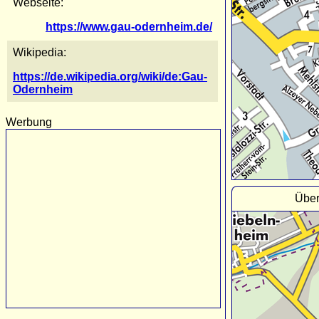
Webseite:
https://www.gau-odernheim.de/
Wikipedia:
https://de.wikipedia.org/wiki/de:Gau-
Odernheim
Werbung
Über