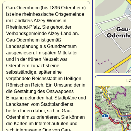
Gau-Odernheim (bis 1896 Odernheim)
ist eine rheinhessische Ortsgemeinde
im Landkreis Alzey-Worms in
Rheinland-Pfalz. Sie gehört der
Verbandsgemeinde Alzey-Land an.
Gau-Odernheim ist gemäß
Landesplanung als Grundzentrum
ausgewiesen. Im späten Mittelalter
und in der frühen Neuzeit war
Odernheim zunächst eine
selbstständige, später eine
verpfändete Reichsstadt im Heiligen
La
Römischen Reich. Ein Umstand der in
die Gestaltung des Ortswappens
Eingang gefunden hat. Stadtpläne und
Landkarten vom Stadtplandienst
helfen Ihnen dabei, sich in Gau-
Odernheim zu orientieren. Sie können
die Karten im Internet aufrufen und
sich interessante Orte von Gau-