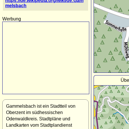
https://de.wikipedia.org/wiki/de:Gam
melsbach
Werbung
Übe
Gammelsbach ist ein Stadtteil von
Oberzent im südhessischen
Odenwaldkreis. Stadtpläne und
Landkarten vom Stadtplandienst