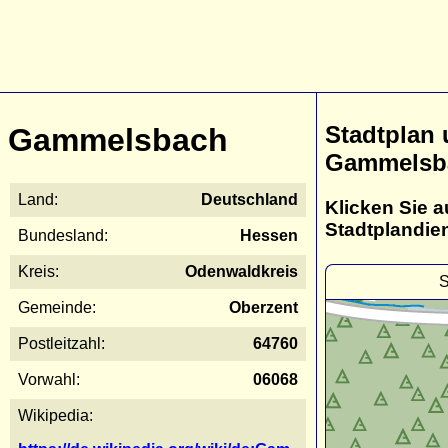
Stadtplan
Gammelsbach
Gammelsb
Land:
Deutschland
Klicken Sie a
Stadtplandie
Bundesland:
Hessen
Kreis:
Odenwaldkreis
S
Gemeinde:
Oberzent
Postleitzahl:
64760
Vorwahl:
06068
Wikipedia: