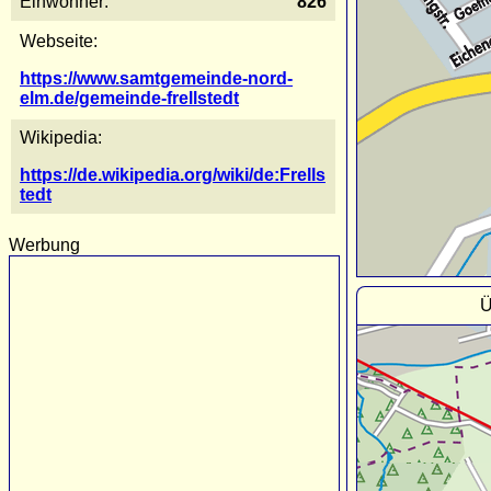
Einwohner:
826
Webseite:
https://www.samtgemeinde-nord-
elm.de/gemeinde-frellstedt
Wikipedia:
https://de.wikipedia.org/wiki/de:Frells
tedt
Werbung
Ü