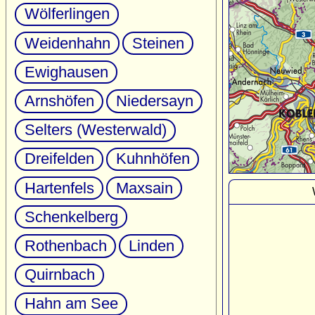
Wölferlingen
Weidenhahn
Steinen
Ewighausen
Arnshöfen
Niedersayn
Selters (Westerwald)
Dreifelden
Kuhnhöfen
Hartenfels
Maxsain
Schenkelberg
Rothenbach
Linden
Quirnbach
Hahn am See