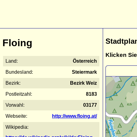
Stadtpla
Floing
Klicken Sie
Land:
Österreich
Bundesland:
Steiermark
Bezirk:
Bezirk Weiz
Postleitzahl:
8183
Vorwahl:
03177
Webseite:
http://www.floing.at/
Wikipedia: