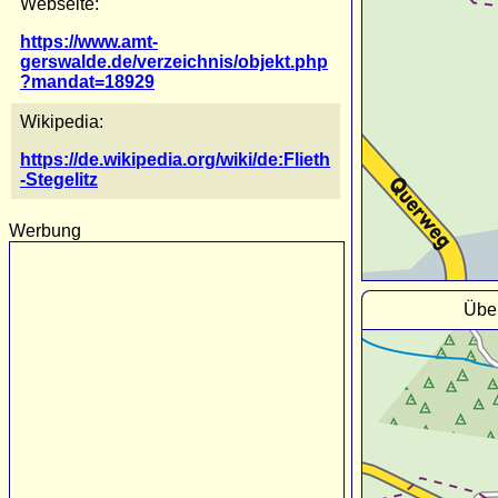
Webseite:
https://www.amt-
gerswalde.de/verzeichnis/objekt.php
?mandat=18929
Wikipedia:
https://de.wikipedia.org/wiki/de:Flieth
-Stegelitz
Werbung
Über