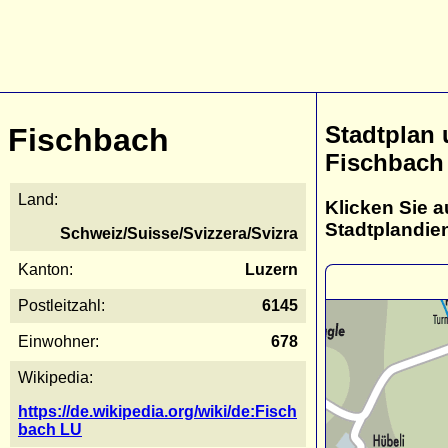
Stadtplan
Fischbach
Fischbach
Land:
Klicken Sie a
Stadtplandie
Schweiz/Suisse/Svizzera/Svizra
Kanton:
Luzern
Postleitzahl:
6145
Einwohner:
678
Wikipedia:
https://de.wikipedia.org/wiki/de:Fisch
bach LU