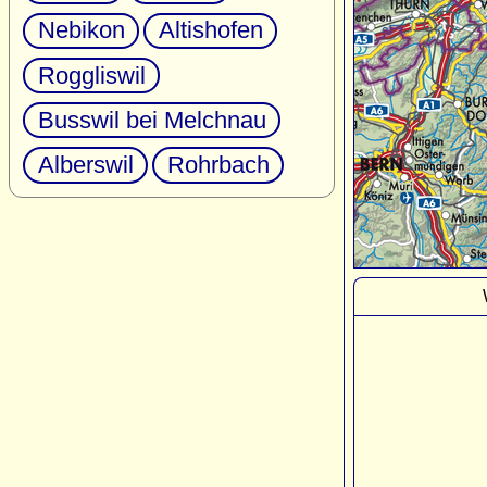
Nebikon
Altishofen
Roggliswil
Busswil bei Melchnau
Alberswil
Rohrbach