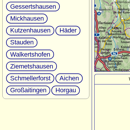
Gessertshausen
Mickhausen
Kutzenhausen
Häder
Stauden
Walkertshofen
Ziemetshausen
Schmellerforst
Aichen
Großaitingen
Horgau