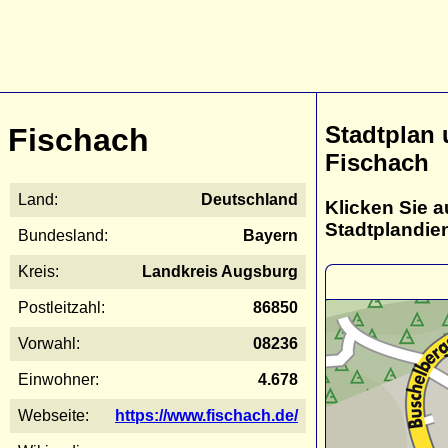
Stadtplan
Fischach
Fischach
Land:
Deutschland
Klicken Sie a
Stadtplandie
Bundesland:
Bayern
Kreis:
Landkreis Augsburg
Postleitzahl:
86850
Vorwahl:
08236
Einwohner:
4.678
Webseite:
https://www.fischach.de/