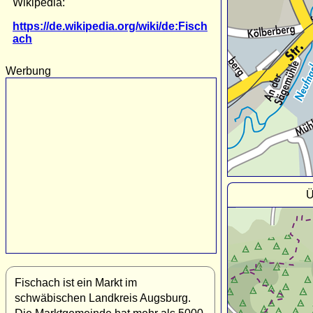
Wikipedia:
https://de.wikipedia.org/wiki/de:Fisch
ach
Werbung
Ü
Fischach ist ein Markt im
schwäbischen Landkreis Augsburg.