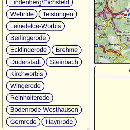
Lindenberg/Eichsfeld
Wehnde
Teistungen
Leinefelde-Worbis
Berlingerode
Ecklingerode
Brehme
Duderstadt
Steinbach
Kirchworbis
Wingerode
Reinholterode
Bodenrode-Westhausen
Gernrode
Haynrode