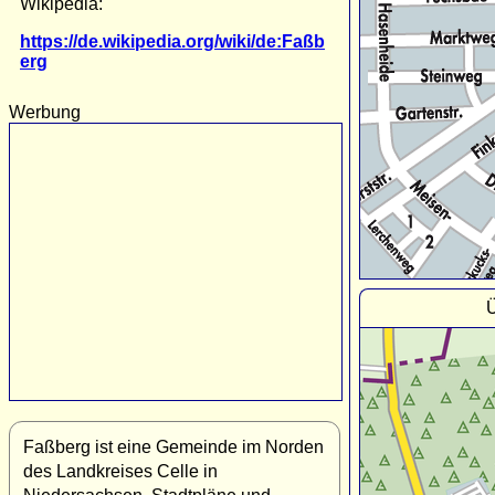
Wikipedia:
https://de.wikipedia.org/wiki/de:Faßb
erg
Werbung
Ü
Faßberg ist eine Gemeinde im Norden
des Landkreises Celle in