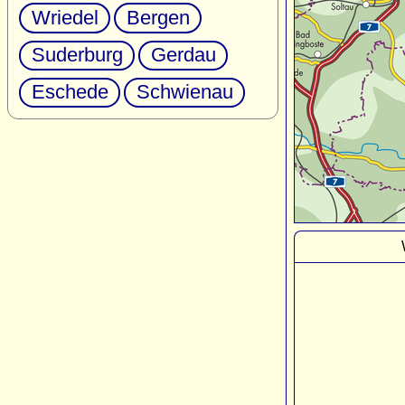
Wriedel
Bergen
Suderburg
Gerdau
Eschede
Schwienau