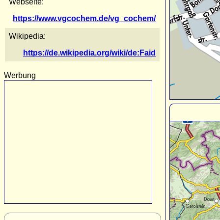
Webseite:
https://www.vgcochem.de/vg_cochem/
Wikipedia:
https://de.wikipedia.org/wiki/de:Faid
Werbung