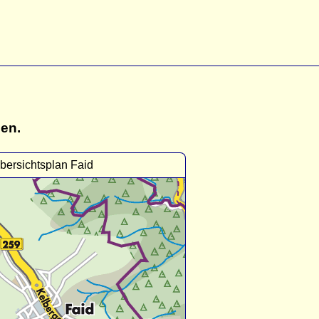
gen.
bersichtsplan Faid