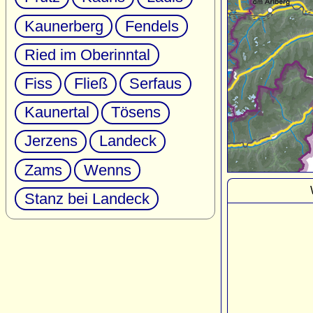
Kaunerberg
Fendels
Ried im Oberinntal
Fiss
Fließ
Serfaus
Kaunertal
Tösens
Jerzens
Landeck
Zams
Wenns
Stanz bei Landeck