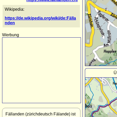
Wikipedia:
https://de.wikipedia.org/wiki/de:Fälla
nden
Werbung
Ü
Fällanden (zürichdeutsch Fälande) ist