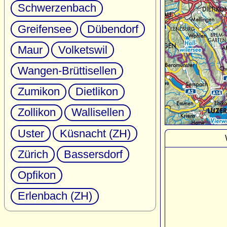
Schwerzenbach
Greifensee
Dübendorf
Maur
Volketswil
Wangen-Brüttisellen
Zumikon
Dietlikon
Zollikon
Wallisellen
Uster
Küsnacht (ZH)
Zürich
Bassersdorf
Opfikon
Erlenbach (ZH)