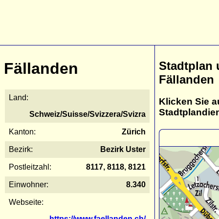
Stadtplan
Fällanden
Fällanden
Land:
Klicken Sie a
Stadtplandie
Schweiz/Suisse/Svizzera/Svizra
Kanton:
Zürich
Bezirk:
Bezirk Uster
Postleitzahl:
8117, 8118, 8121
Einwohner:
8.340
Webseite:
https://www.faellanden.ch/