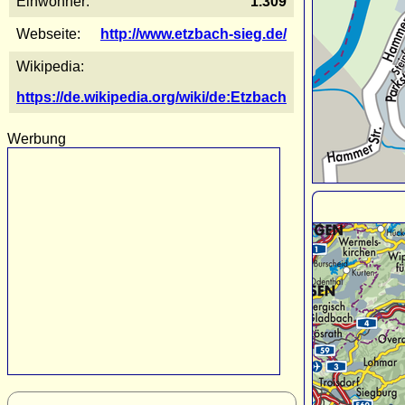
Einwohner:
1.309
Webseite:
http://www.etzbach-sieg.de/
Wikipedia:
https://de.wikipedia.org/wiki/de:Etzbach
Werbung