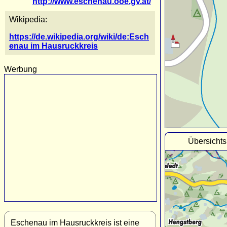
http://www.eschenau.ooe.gv.at/
Wikipedia:
https://de.wikipedia.org/wiki/de:Esch
enau im Hausruckkreis
Werbung
Übersicht
Eschenau im Hausruckkreis ist eine