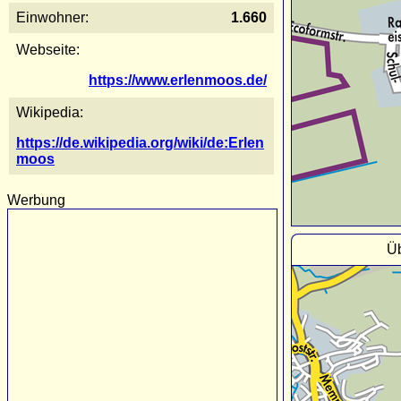
Einwohner:
1.660
Webseite:
https://www.erlenmoos.de/
Wikipedia:
https://de.wikipedia.org/wiki/de:Erlen
moos
Werbung
Üb