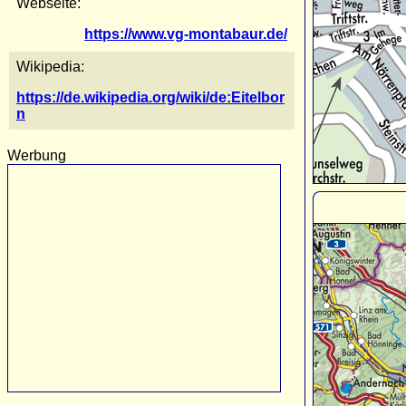
Webseite:
https://www.vg-montabaur.de/
Wikipedia:
https://de.wikipedia.org/wiki/de:Eitelbor
n
Werbung