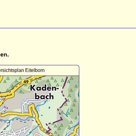
gen.
rsichtsplan Eitelborn