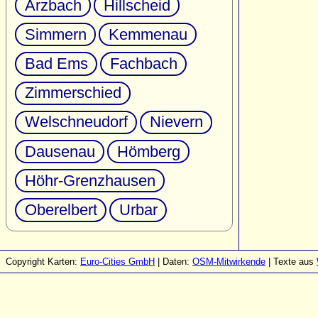
Arzbach
Hillscheid
Simmern
Kemmenau
Bad Ems
Fachbach
Zimmerschied
Welschneudorf
Nievern
Dausenau
Hömberg
Höhr-Grenzhausen
Oberelbert
Urbar
Copyright Karten:
Euro-Cities GmbH
| Daten:
OSM-Mitwirkende
| Texte aus