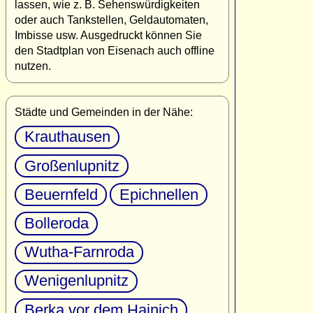
lassen, wie z. B. Sehenswürdigkeiten
oder auch Tankstellen, Geldautomaten,
Imbisse usw. Ausgedruckt können Sie
den Stadtplan von Eisenach auch offline
nutzen.
Städte und Gemeinden in der Nähe:
Krauthausen
Großenlupnitz
Beuernfeld
Epichnellen
Bolleroda
Wutha-Farnroda
Wenigenlupnitz
Berka vor dem Hainich