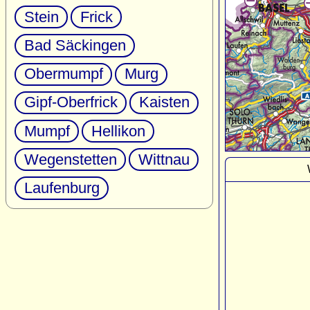
Stein
Frick
Bad Säckingen
Obermumpf
Murg
Gipf-Oberfrick
Kaisten
Mumpf
Hellikon
Wegenstetten
Wittnau
Laufenburg