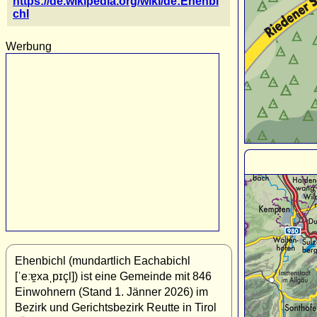
https://de.wikipedia.org/wiki/de:Ehenbi
chl
Werbung
Ehenbichl (mundartlich Eachabichl
[ˈeːɐ̯xaˌpɪçl]) ist eine Gemeinde mit 846
Einwohnern (Stand 1. Jänner 2026) im
Bezirk und Gerichtsbezirk Reutte in Tirol