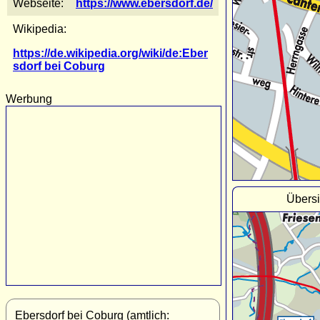
Webseite:
https://www.ebersdorf.de/
Wikipedia:
https://de.wikipedia.org/wiki/de:Eber
sdorf bei Coburg
Werbung
Übersi
Ebersdorf bei Coburg (amtlich: