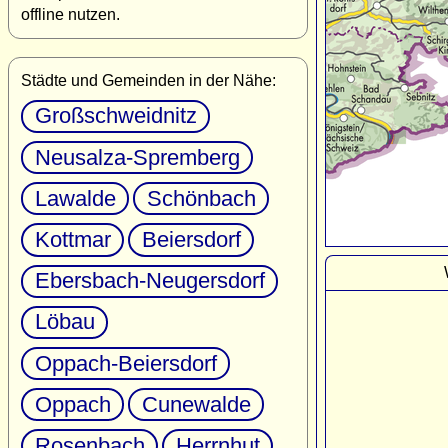
offline nutzen.
Städte und Gemeinden in der Nähe:
Großschweidnitz
Neusalza-Spremberg
Lawalde
Schönbach
Kottmar
Beiersdorf
Ebersbach-Neugersdorf
Löbau
Oppach-Beiersdorf
Oppach
Cunewalde
Rosenbach
Herrnhut