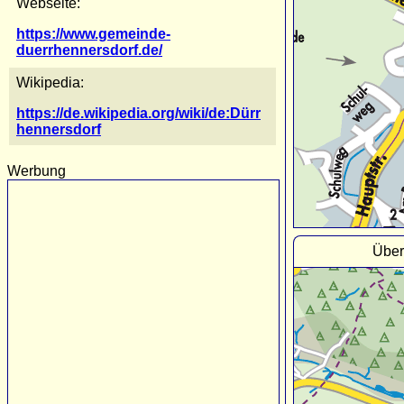
Webseite:
https://www.gemeinde-
duerrhennersdorf.de/
Wikipedia:
https://de.wikipedia.org/wiki/de:Dürr
hennersdorf
Werbung
Über