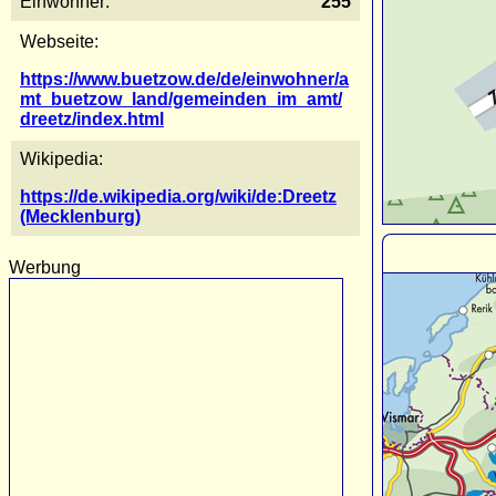
Einwohner:
255
Webseite:
https://www.buetzow.de/de/einwohner/a
mt_buetzow_land/gemeinden_im_amt/
dreetz/index.html
Wikipedia:
https://de.wikipedia.org/wiki/de:Dreetz
(Mecklenburg)
Werbung