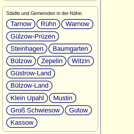
Städte und Gemeinden in der Nähe:
Tarnow
Rühn
Warnow
Gülzow-Prüzen
Steinhagen
Baumgarten
Bützow
Zepelin
Witzin
Güstrow-Land
Bützow-Land
Klein Upahl
Mustin
Groß Schwiesow
Gutow
Kassow