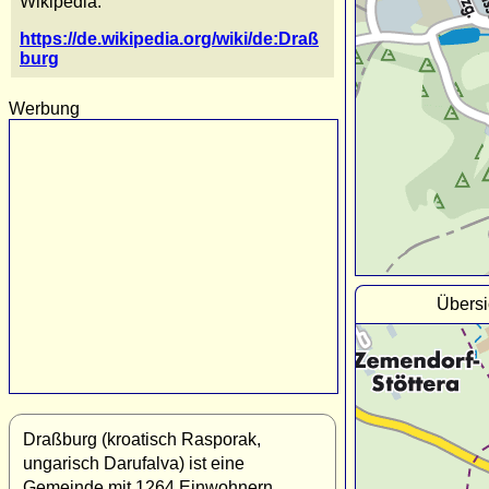
Wikipedia:
https://de.wikipedia.org/wiki/de:Draß
burg
Werbung
Übersi
Draßburg (kroatisch Rasporak,
ungarisch Darufalva) ist eine
Gemeinde mit 1264 Einwohnern