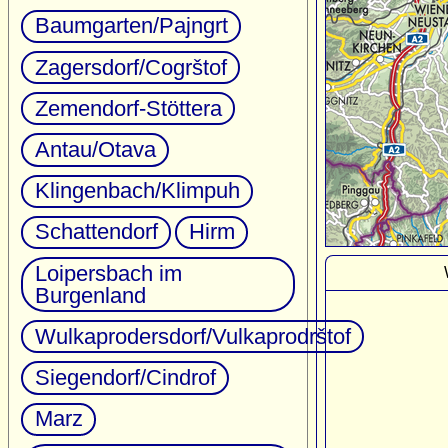
Baumgarten/Pajngrt
Zagersdorf/Cogrštof
Zemendorf-Stöttera
Antau/Otava
Klingenbach/Klimpuh
Schattendorf
Hirm
Loipersbach im
Burgenland
Wulkaprodersdorf/Vulkaprodrštof
Siegendorf/Cindrof
Marz