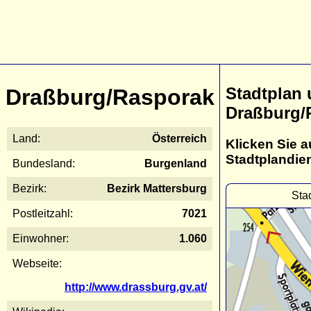
Stadtplan
Draßburg/Rasporak
Draßburg/
Land:
Österreich
Klicken Sie a
Stadtplandie
Bundesland:
Burgenland
Bezirk:
Bezirk Mattersburg
Sta
Postleitzahl:
7021
Einwohner:
1.060
Webseite:
http://www.drassburg.gv.at/