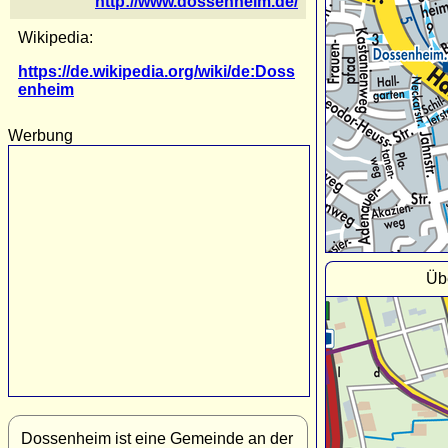
http://www.dossenheim.de/
Wikipedia:
https://de.wikipedia.org/wiki/de:Doss
enheim
Werbung
Üb
Dossenheim ist eine Gemeinde an der