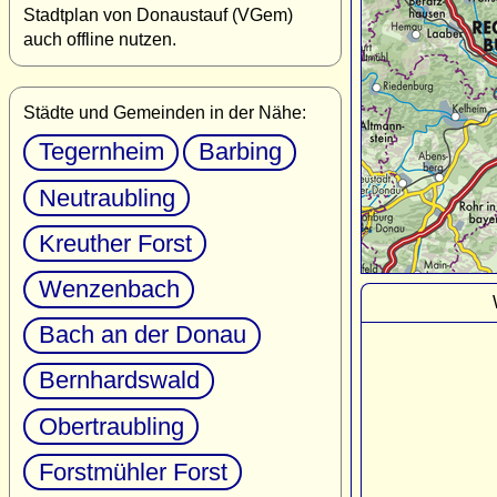
Stadtplan von Donaustauf (VGem)
auch offline nutzen.
Städte und Gemeinden in der Nähe:
Tegernheim
Barbing
Neutraubling
Kreuther Forst
Wenzenbach
Bach an der Donau
Bernhardswald
Obertraubling
Forstmühler Forst