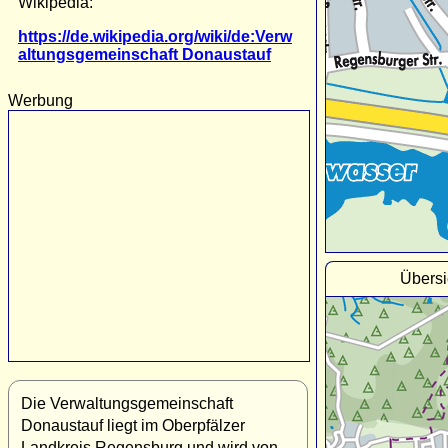
Wikipedia:
https://de.wikipedia.org/wiki/de:Verw
altungsgemeinschaft Donaustauf
Werbung
Übersi
Die Verwaltungsgemeinschaft
Donaustauf liegt im Oberpfälzer
Landkreis Regensburg und wird von