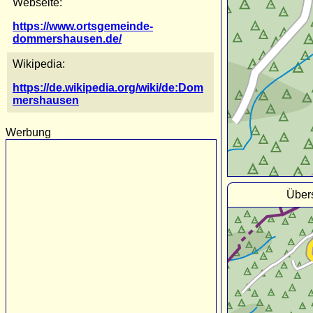
Webseite:
https://www.ortsgemeinde-
dommershausen.de/
Wikipedia:
https://de.wikipedia.org/wiki/de:Dom
mershausen
Werbung
Über