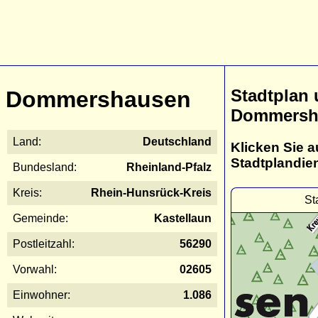
Stadtplan
Dommershausen
Dommersh
Land:
Deutschland
Klicken Sie a
Stadtplandie
Bundesland:
Rheinland-Pfalz
Kreis:
Rhein-Hunsrück-Kreis
St
Gemeinde:
Kastellaun
Postleitzahl:
56290
Vorwahl:
02605
Einwohner:
1.086