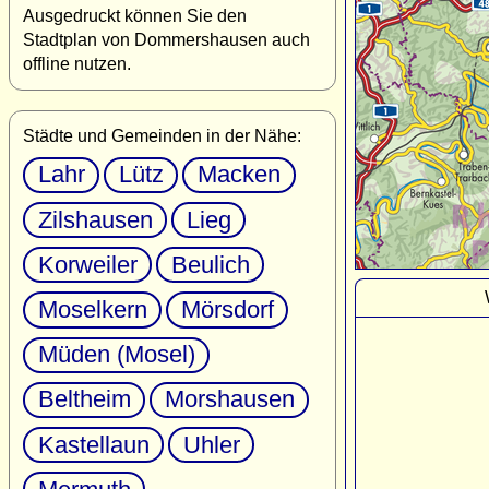
Ausgedruckt können Sie den
Stadtplan von Dommershausen auch
offline nutzen.
Städte und Gemeinden in der Nähe:
Lahr
Lütz
Macken
Zilshausen
Lieg
Korweiler
Beulich
Moselkern
Mörsdorf
Müden (Mosel)
Beltheim
Morshausen
Kastellaun
Uhler