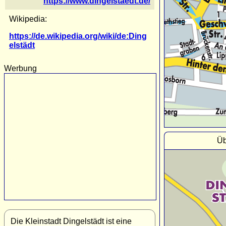
https://www.dingelstaedt.de/
Wikipedia:
https://de.wikipedia.org/wiki/de:Ding
elstädt
Werbung
Üb
Die Kleinstadt Dingelstädt ist eine