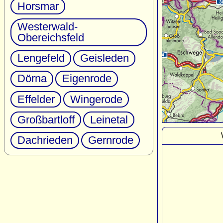
Horsmar
Westerwald-
Obereichsfeld
Lengefeld
Geisleden
Dörna
Eigenrode
Effelder
Wingerode
Großbartloff
Leinetal
Dachrieden
Gernrode