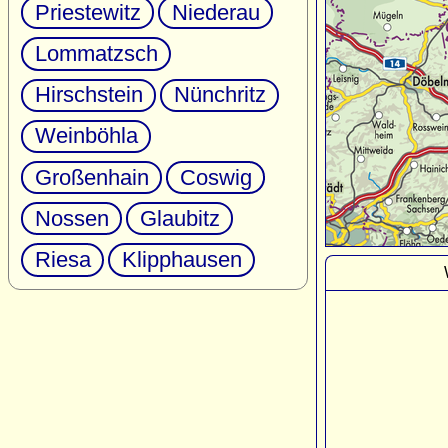
Priestewitz
Niederau
Lommatzsch
Hirschstein
Nünchritz
Weinböhla
Großenhain
Coswig
Nossen
Glaubitz
Riesa
Klipphausen