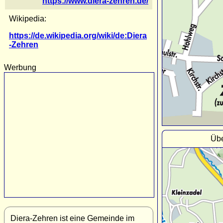
https://www.diera-zehren.de/
Wikipedia:
https://de.wikipedia.org/wiki/de:Diera
-Zehren
Werbung
Übe
Diera-Zehren ist eine Gemeinde im