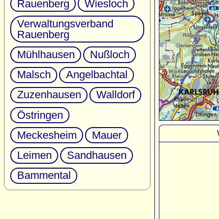
Rauenberg
Wiesloch
Verwaltungsverband
Rauenberg
Mühlhausen
Nußloch
Malsch
Angelbachtal
Zuzenhausen
Walldorf
Östringen
Meckesheim
Mauer
Leimen
Sandhausen
Bammental