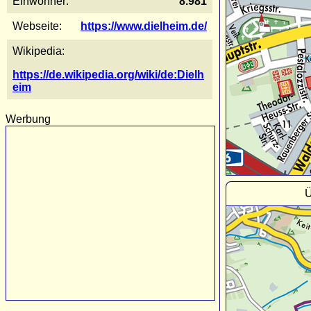
Einwohner:
8.981
Webseite:
https://www.dielheim.de/
Wikipedia:
https://de.wikipedia.org/wiki/de:Dielh
eim
Werbung
Ü