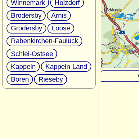
Winnemark
Holzdorf
Brodersby
Arnis
Grödersby
Loose
Rabenkirchen-Faulück
Schlei-Ostsee
Kappeln
Kappeln-Land
Boren
Rieseby