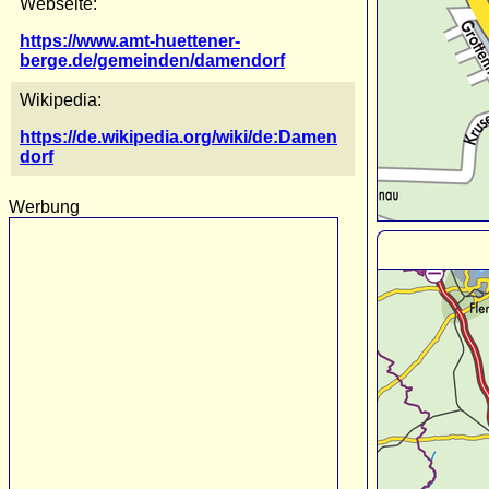
Webseite:
https://www.amt-huettener-
berge.de/gemeinden/damendorf
Wikipedia:
https://de.wikipedia.org/wiki/de:Damen
dorf
Werbung