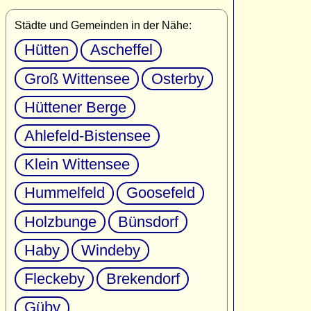
Städte und Gemeinden in der Nähe:
Hütten
Ascheffel
Groß Wittensee
Osterby
Hüttener Berge
Ahlefeld-Bistensee
Klein Wittensee
Hummelfeld
Goosefeld
Holzbunge
Bünsdorf
Haby
Windeby
Fleckeby
Brekendorf
Güby