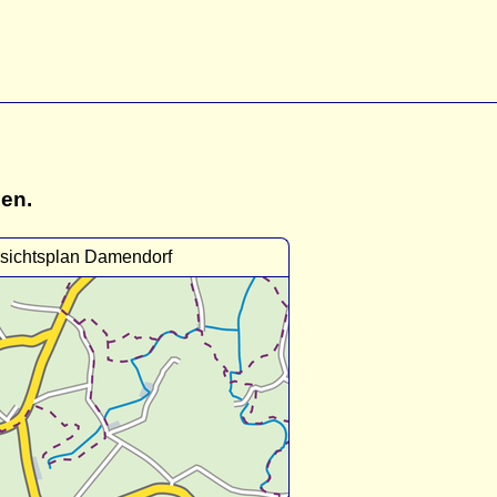
gen.
sichtsplan Damendorf