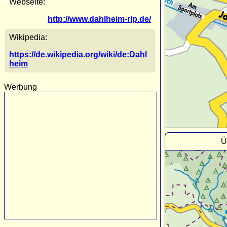
Webseite:
http://www.dahlheim-rlp.de/
Wikipedia:
https://de.wikipedia.org/wiki/de:Dahl
heim
Werbung
Ü