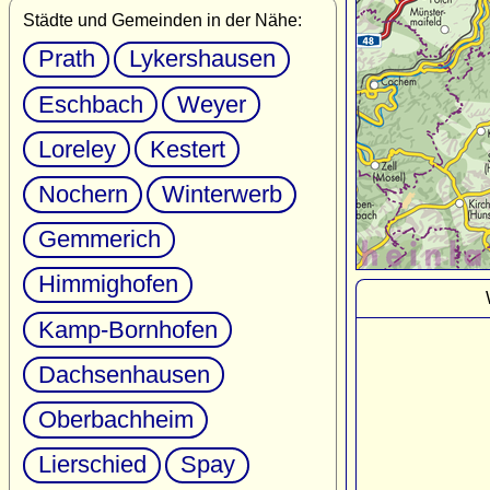
Städte und Gemeinden in der Nähe:
Prath
Lykershausen
Eschbach
Weyer
Loreley
Kestert
Nochern
Winterwerb
Gemmerich
Himmighofen
Kamp-Bornhofen
Dachsenhausen
Oberbachheim
Lierschied
Spay