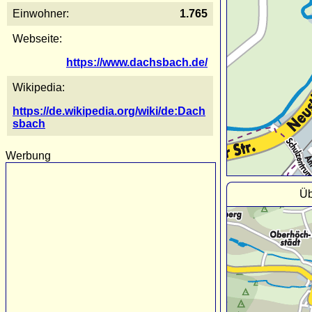
Einwohner:
1.765
Webseite:
https://www.dachsbach.de/
Wikipedia:
https://de.wikipedia.org/wiki/de:Dach
sbach
Werbung
Üb