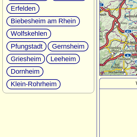
Erfelden
Biebesheim am Rhein
Wolfskehlen
Pfungstadt
Gernsheim
Griesheim
Leeheim
Dornheim
Klein-Rohrheim