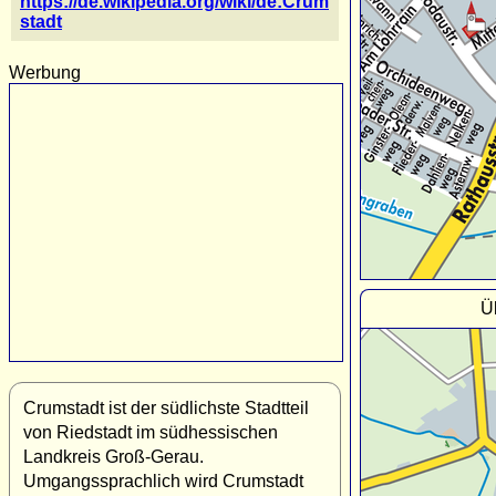
https://de.wikipedia.org/wiki/de:Crum
stadt
Werbung
Ü
Crumstadt ist der südlichste Stadtteil
von Riedstadt im südhessischen
Landkreis Groß-Gerau.
Umgangssprachlich wird Crumstadt