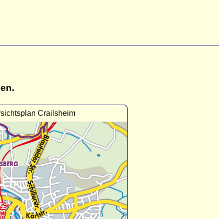
gen.
sichtsplan Crailsheim