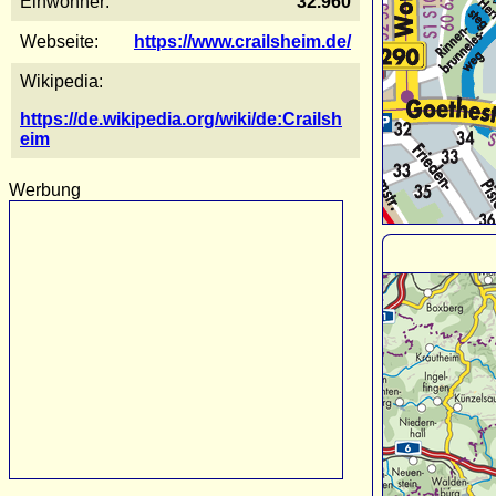
Einwohner:
32.960
Webseite:
https://www.crailsheim.de/
Wikipedia:
https://de.wikipedia.org/wiki/de:Crailsh
eim
Werbung