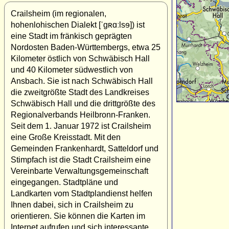
Crailsheim (im regionalen,
hohenlohischen Dialekt [ˈgʀɑːlsɘ]) ist
eine Stadt im fränkisch geprägten
Nordosten Baden-Württembergs, etwa 25
Kilometer östlich von Schwäbisch Hall
und 40 Kilometer südwestlich von
Ansbach. Sie ist nach Schwäbisch Hall
die zweitgrößte Stadt des Landkreises
Schwäbisch Hall und die drittgrößte des
Regionalverbands Heilbronn-Franken.
Seit dem 1. Januar 1972 ist Crailsheim
eine Große Kreisstadt. Mit den
Gemeinden Frankenhardt, Satteldorf und
Stimpfach ist die Stadt Crailsheim eine
Vereinbarte Verwaltungsgemeinschaft
eingegangen. Stadtpläne und
Landkarten vom Stadtplandienst helfen
Ihnen dabei, sich in Crailsheim zu
orientieren. Sie können die Karten im
Internet aufrufen und sich interessante