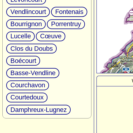
Vendlincourt
Fontenais
Bourrignon
Porrentruy
Lucelle
Cœuve
Clos du Doubs
Boécourt
Basse-Vendline
Courchavon
Courtedoux
Damphreux-Lugnez