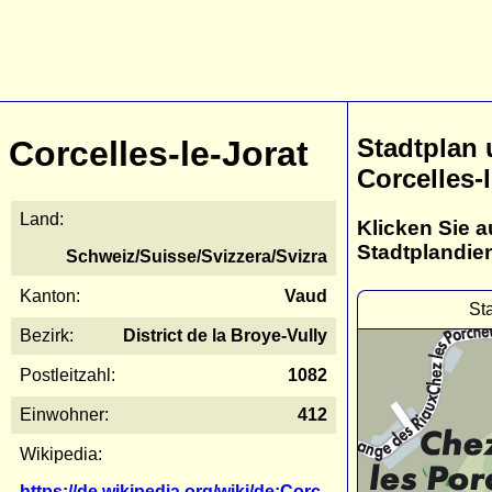
Stadtplan
Corcelles-le-Jorat
Corcelles-l
Land:
Klicken Sie a
Stadtplandie
Schweiz/Suisse/Svizzera/Svizra
Kanton:
Vaud
St
Bezirk:
District de la Broye-Vully
Postleitzahl:
1082
Einwohner:
412
Wikipedia:
https://de.wikipedia.org/wiki/de:Corc