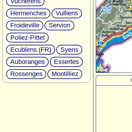
Vucherens
Hermenches
Vulliens
Froideville
Servion
Poliez-Pittet
Ecublens (FR)
Syens
Auboranges
Essertes
Rossenges
Montilliez