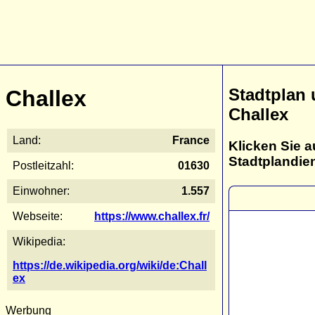
Stadtplan
Challex
Challex
Land:
France
Klicken Sie a
Stadtplandie
Postleitzahl:
01630
Einwohner:
1.557
Webseite:
https://www.challex.fr/
Wikipedia:
https://de.wikipedia.org/wiki/de:Chall
ex
Werbung