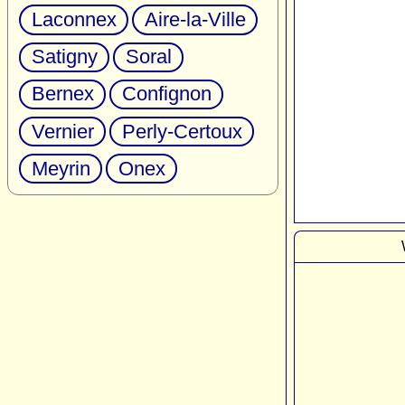
Laconnex
Aire-la-Ville
Satigny
Soral
Bernex
Confignon
Vernier
Perly-Certoux
Meyrin
Onex