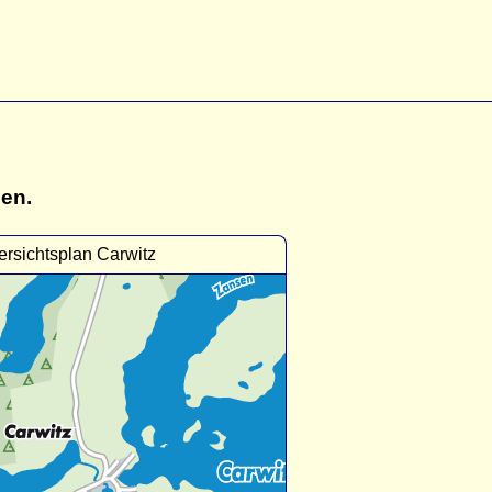
gen.
rsichtsplan Carwitz