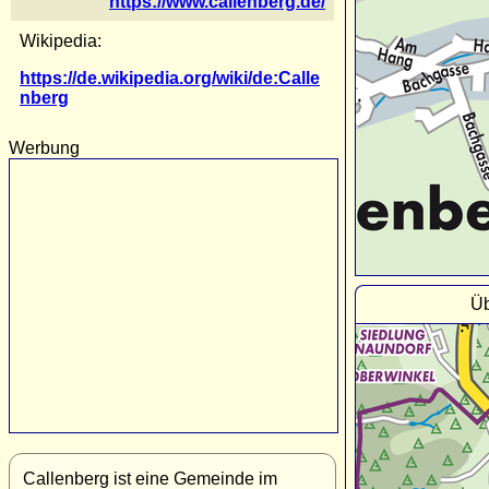
https://www.callenberg.de/
Wikipedia:
https://de.wikipedia.org/wiki/de:Calle
nberg
Werbung
Üb
Callenberg ist eine Gemeinde im