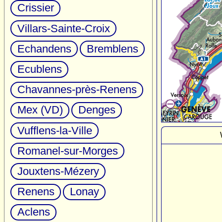
Crissier
Villars-Sainte-Croix
Echandens
Bremblens
Ecublens
Chavannes-près-Renens
Mex (VD)
Denges
Vufflens-la-Ville
Romanel-sur-Morges
Jouxtens-Mézery
Renens
Lonay
Aclens