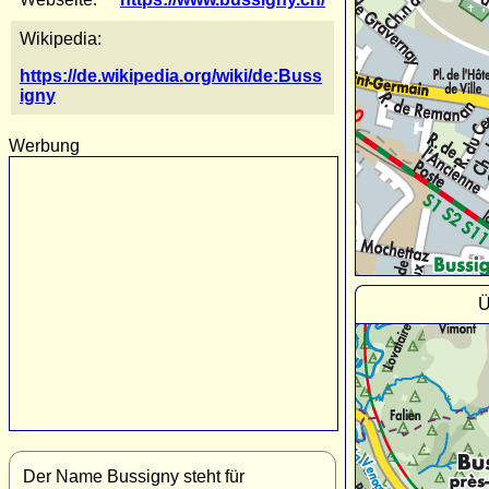
Wikipedia:
https://de.wikipedia.org/wiki/de:Buss
igny
Werbung
Ü
Der Name Bussigny steht für