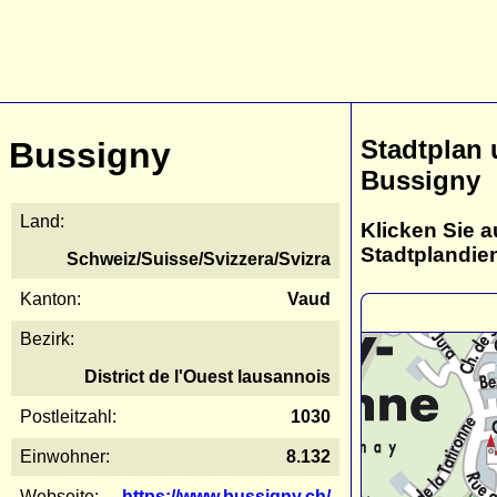
Stadtplan
Bussigny
Bussigny
Land:
Klicken Sie a
Stadtplandie
Schweiz/Suisse/Svizzera/Svizra
Kanton:
Vaud
Bezirk:
District de l'Ouest lausannois
Postleitzahl:
1030
Einwohner:
8.132
Webseite:
https://www.bussigny.ch/