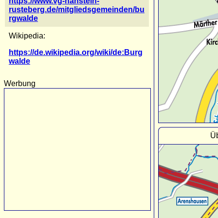
https://www.vg-hanstein-
rusteberg.de/mitgliedsgemeinden/bu
rgwalde
Wikipedia:
https://de.wikipedia.org/wiki/de:Burg
walde
Werbung
Üb