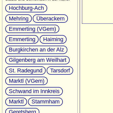
Hochburg-Ach
Mehring
Überackern
Emmerting (VGem)
Emmerting
Haiming
Burgkirchen an der Alz
Gilgenberg am Weilhart
St. Radegund
Tarsdorf
Marktl (VGem)
Schwand im Innkreis
Marktl
Stammham
Geretsberg