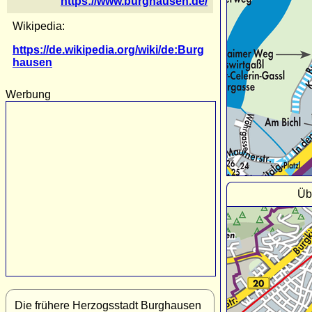
https://www.burghausen.de/
Wikipedia:
https://de.wikipedia.org/wiki/de:Burg
hausen
Werbung
Üb
Die frühere Herzogsstadt Burghausen