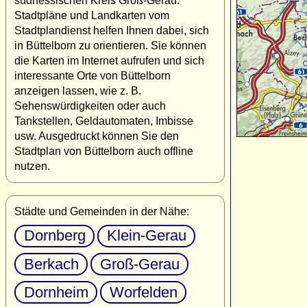
südhessischen Kreis Groß-Gerau.
Stadtpläne und Landkarten vom
Stadtplandienst helfen Ihnen dabei, sich
in Büttelborn zu orientieren. Sie können
die Karten im Internet aufrufen und sich
interessante Orte von Büttelborn
anzeigen lassen, wie z. B.
Sehenswürdigkeiten oder auch
Tankstellen, Geldautomaten, Imbisse
usw. Ausgedruckt können Sie den
Stadtplan von Büttelborn auch offline
nutzen.
Städte und Gemeinden in der Nähe:
Dornberg
Klein-Gerau
Berkach
Groß-Gerau
Dornheim
Worfelden