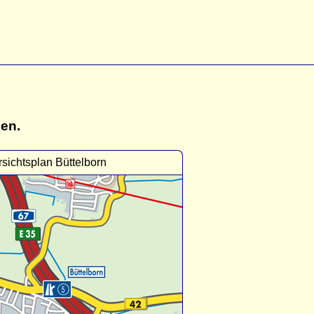
gen.
sichtsplan Büttelborn