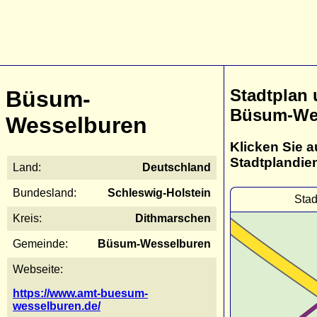
Stadtplan
Büsum-
Büsum-We
Wesselburen
Klicken Sie a
Stadtplandie
Land:
Deutschland
Bundesland:
Schleswig-Holstein
Sta
Kreis:
Dithmarschen
Gemeinde:
Büsum-Wesselburen
Webseite:
https://www.amt-buesum-
wesselburen.de/