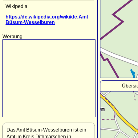
Wikipedia:
https://de.wikipedia.org/wiki/de:Amt
Büsum-Wesselburen
Werbung
Übersi
Das Amt Büsum-Wesselburen ist ein
Amt im Kreis Dithmarschen in