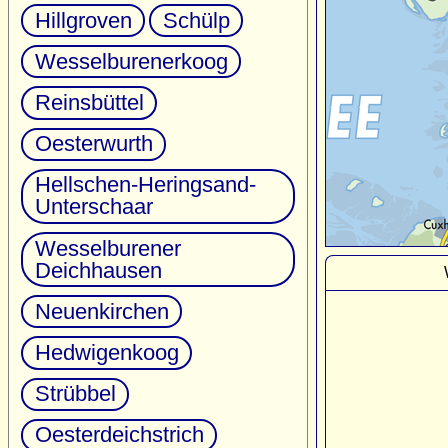
Hillgroven
Schülp
Wesselburenerkoog
Reinsbüttel
Oesterwurth
Hellschen-Heringsand-
Unterschaar
Wesselburener
Deichhausen
Neuenkirchen
Hedwigenkoog
Strübbel
Oesterdeichstrich