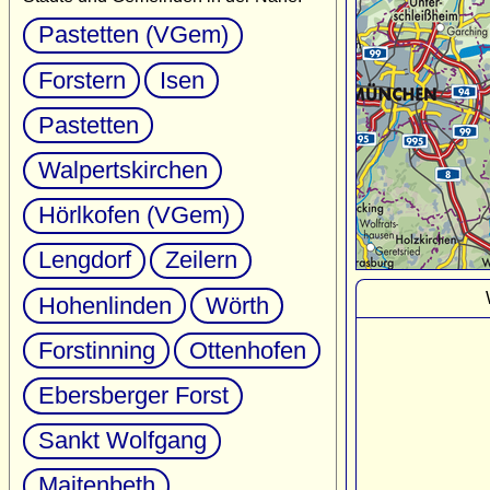
Pastetten (VGem)
Forstern
Isen
Pastetten
Walpertskirchen
Hörlkofen (VGem)
Lengdorf
Zeilern
Hohenlinden
Wörth
Forstinning
Ottenhofen
Ebersberger Forst
Sankt Wolfgang
Maitenbeth