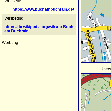
Webseite:
https://www.buchambuchrain.de/
Wikipedia:
https://de.wikipedia.org/wiki/de:Buch
am Buchrain
Werbung
Übers