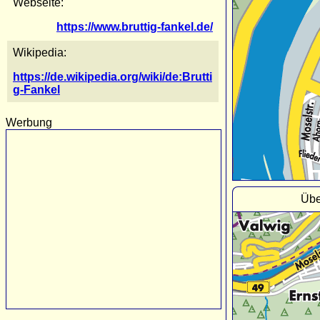
Webseite:
https://www.bruttig-fankel.de/
Wikipedia:
https://de.wikipedia.org/wiki/de:Brutti
g-Fankel
Werbung
Übe