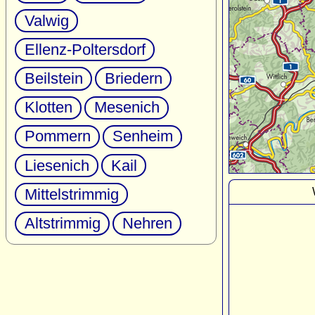
Valwig
Ellenz-Poltersdorf
Beilstein
Briedern
Klotten
Mesenich
Pommern
Senheim
Liesenich
Kail
Mittelstrimmig
Altstrimmig
Nehren