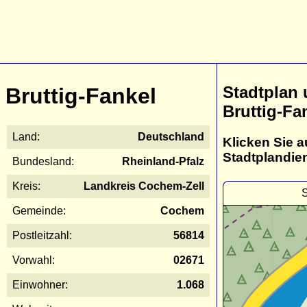
Stadtplan
Bruttig-Fankel
Bruttig-Fa
Land:
Deutschland
Klicken Sie a
Stadtplandie
Bundesland:
Rheinland-Pfalz
Kreis:
Landkreis Cochem-Zell
S
Gemeinde:
Cochem
Postleitzahl:
56814
Vorwahl:
02671
Einwohner:
1.068