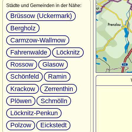
Städte und Gemeinden in der Nähe:
Brüssow (Uckermark)
Bergholz
Carmzow-Wallmow
Fahrenwalde
Löcknitz
Rossow
Glasow
Schönfeld
Ramin
Krackow
Zerrenthin
Plöwen
Schmölln
Löcknitz-Penkun
Polzow
Eickstedt