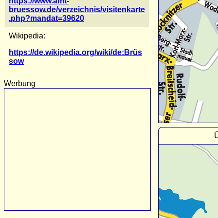
https://www.amt-
bruessow.de/verzeichnis/visitenkarte
.php?mandat=39620
Wikipedia:
https://de.wikipedia.org/wiki/de:Brüs
sow
Werbung
Ü